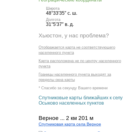
Широта
48°33′35″ с. ш.
Долгота
31°5′37″ в. д.
Хьюстон, у нас проблема?
Отображается карта не соответствующего
населенного пункта
Карта расположена не по центру населенного
пункта
Границы населенного пункта выходят за
пределы окна карты
* Спасибо за секунду Вашего времени
Спутниковые карты ближайших к селу
Осыково населенных пунктов
Верное ... 2 км 201 м
Спутниковая карта села Верное