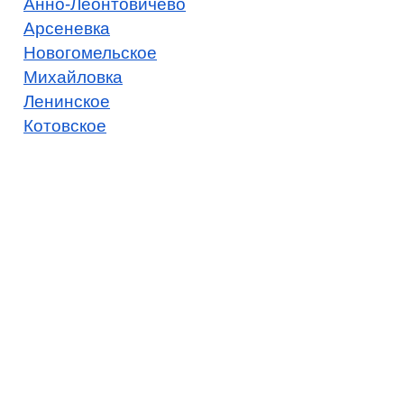
Анно-Леонтовичево
Арсеневка
Новогомельское
Михайловка
Ленинское
Котовское