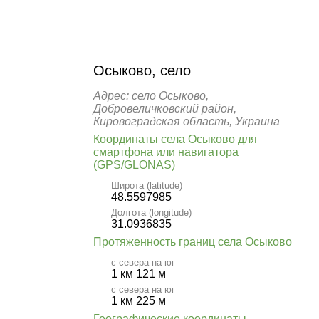
Осыково, село
Адрес: село Осыково,
Добровеличковский район,
Кировоградская область, Украина
Координаты села Осыково для
смартфона или навигатора
(GPS/GLONAS)
Широта (latitude)
48.5597985
Долгота (longitude)
31.0936835
Протяженность границ села Осыково
с севера на юг
1 км 121 м
с севера на юг
1 км 225 м
Географические координаты