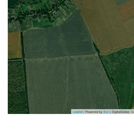
Leaflet
| Powered by
Esri
|
DigitalGlobe, 