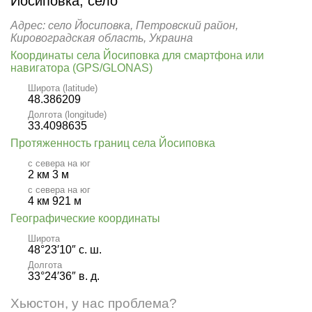
Йосиповка, село
Адрес: село Йосиповка, Петровский район,
Кировоградская область, Украина
Координаты села Йосиповка для смартфона или
навигатора (GPS/GLONAS)
Широта (latitude)
48.386209
Долгота (longitude)
33.4098635
Протяженность границ села Йосиповка
с севера на юг
2 км 3 м
с севера на юг
4 км 921 м
Географические координаты
Широта
48°23′10″ с. ш.
Долгота
33°24′36″ в. д.
Хьюстон, у нас проблема?