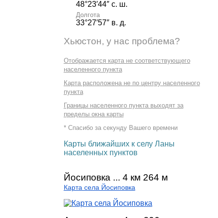
48°23′44″ с. ш.
Долгота
33°27′57″ в. д.
Хьюстон, у нас проблема?
Отображается карта не соответствующего
населенного пункта
Карта расположена не по центру населенного
пункта
Границы населенного пункта выходят за
пределы окна карты
* Спасибо за секунду Вашего времени
Карты ближайших к селу Ланы
населенных пунктов
Йосиповка ... 4 км 264 м
Карта села Йосиповка