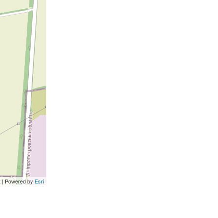
t
| Powered by
Esri